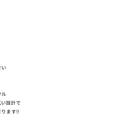
さい
ウル
広い設計で
ります‼︎