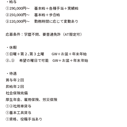
・給与
①290,000円〜 基本給＋各種手当＋実績給
②250,000円〜 基本給＋歩合給
③220,000円〜 勤務時間に応じて変動あり
応募条件：学歴不問、要普通免許（AT限定可）
・休暇
①日曜＋第２､第３土曜 GW＋お盆＋年末年始
②､③ 希望の曜日で可能
GW＋お盆＋年末年始
・待遇
賞与年２回
昇給年２回
社会保険完備
厚生年金、雇用保険、労災保険
①②社用車貸与
①基本工具貸与
①資格、役職手当あり